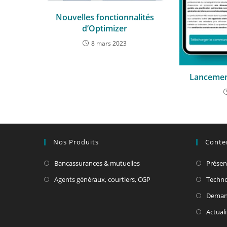
Nouvelles fonctionnalités
d’Optimizer
8 mars 2023
Lancement
Nos Produits
Conte
Bancassurances & mutuelles
Présen
Agents généraux, courtiers, CGP
Techno
Deman
Actuali