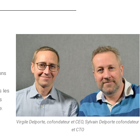
ons
e
s les
s
e.
Virgile Delporte, cofondateur et CEO, Sylvain Delporte cofondateur
et CTO